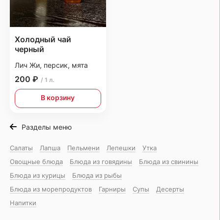
Холодный чай
черный
Лич Жи, персик, мята
200 ₽
/ 1 л.
В корзину
Разделы меню
Салаты
Лапша
Пельмени
Лепешки
Утка
Овощные блюда
Блюда из говядины
Блюда из свинины
Блюда из курицы
Блюда из рыбы
Блюда из морепродуктов
Гарниры
Супы
Десерты
Напитки