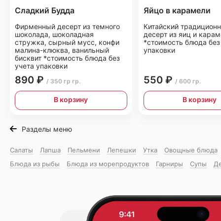
Сладкий Будда
Яйцо в карамели
Фирменный десерт из темного
Китайский традицион
шоколада, шоколадная
десерт из яиц и кара
стружка, сырный мусс, конфи
*стоимость блюда без
малина-клюква, ванильный
упаковки
бисквит *стоимость блюда без
учета упаковки
890 ₽
550 ₽
/ 350 гр гр.
/ 600 гр.
В корзину
В корзину
Разделы меню
Салаты
Лапша
Пельмени
Лепешки
Утка
Овощные блюда
Блюда из рыбы
Блюда из морепродуктов
Гарниры
Супы
Д