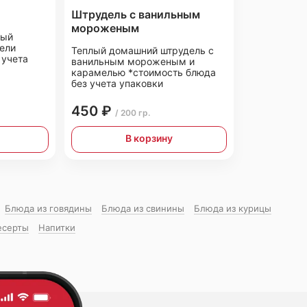
Штрудель с ванильным
мороженым
ный
мели
Теплый домашний штрудель с
 учета
ванильным мороженым и
карамелью *стоимость блюда
без учета упаковки
450 ₽
/ 200 гр.
В корзину
Блюда из говядины
Блюда из свинины
Блюда из курицы
есерты
Напитки