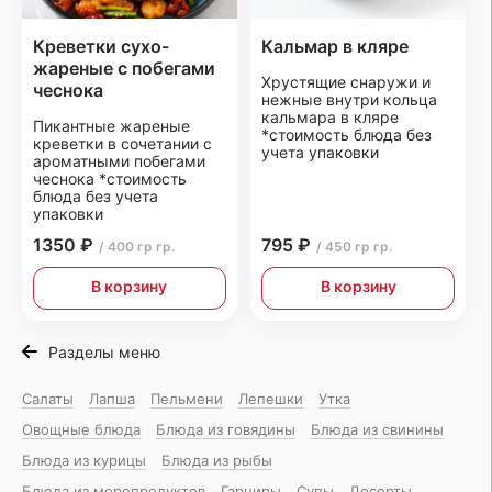
Креветки сухо-
Кальмар в кляре
жареные с побегами
Хрустящие снаружи и
чеснока
нежные внутри кольца
кальмара в кляре
Пикантные жареные
*стоимость блюда без
креветки в сочетании с
учета упаковки
ароматными побегами
чеснока *стоимость
блюда без учета
упаковки
1350 ₽
795 ₽
/ 400 гр гр.
/ 450 гр гр.
В корзину
В корзину
Разделы меню
Салаты
Лапша
Пельмени
Лепешки
Утка
Овощные блюда
Блюда из говядины
Блюда из свинины
Блюда из курицы
Блюда из рыбы
Блюда из морепродуктов
Гарниры
Супы
Десерты