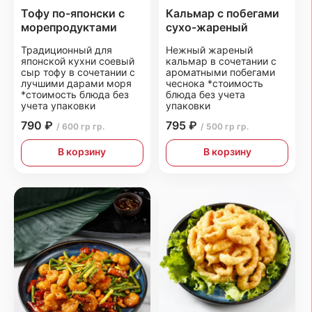
Тофу по-японски с
Кальмар с побегами
морепродуктами
сухо-жареный
Традиционный для
Нежный жареный
японской кухни соевый
кальмар в сочетании с
сыр тофу в сочетании с
ароматными побегами
лучшими дарами моря
чеснока *стоимость
*стоимость блюда без
блюда без учета
учета упаковки
упаковки
790 ₽
795 ₽
/ 600 гр гр.
/ 500 гр гр.
В корзину
В корзину