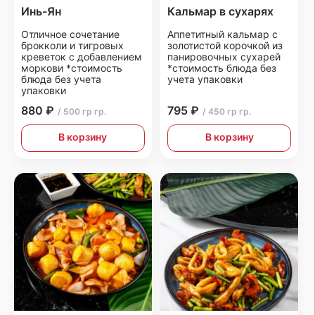
Инь-Ян
Кальмар в сухарях
Отличное сочетание
Аппетитный кальмар с
брокколи и тигровых
золотистой корочкой из
креветок с добавлением
панировочных сухарей
моркови *стоимость
*стоимость блюда без
блюда без учета
учета упаковки
упаковки
880 ₽
795 ₽
/ 500 гр гр.
/ 450 гр гр.
В корзину
В корзину