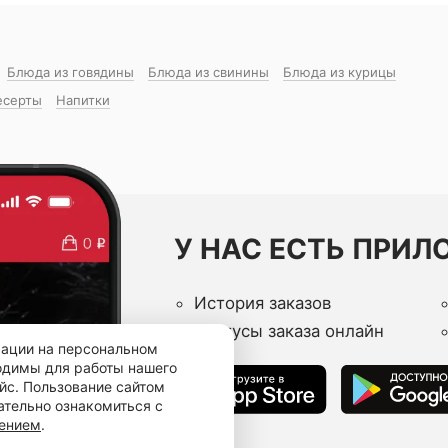
Блюда из говядины
Блюда из свинины
Блюда из курицы
есерты
Напитки
У НАС ЕСТЬ ПРИЛ
История заказов
Статусы заказа онлайн
мации на персональном
ходимы для работы нашего
йс. Пользование сайтом
ательно ознакомиться с
шением
.